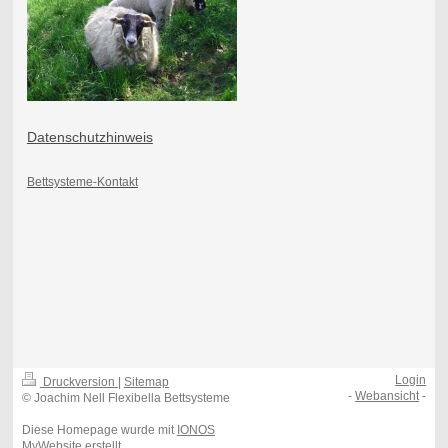
Datenschutzhinweis
Bettsysteme-Kontakt
Login
Druckversion
|
Sitemap
-
Webansicht
-
© Joachim Nell Flexibella Bettsysteme
Diese Homepage wurde mit
IONOS
MyWebsite
erstellt.