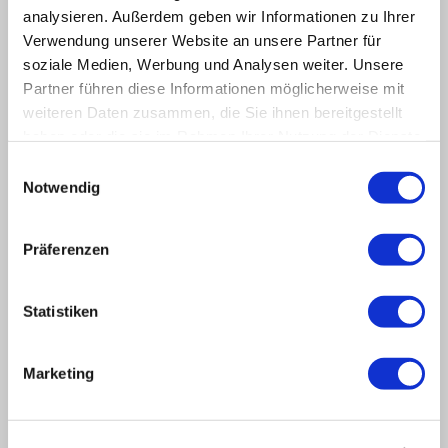
analysieren. Außerdem geben wir Informationen zu Ihrer
Verwendung unserer Website an unsere Partner für
soziale Medien, Werbung und Analysen weiter. Unsere
Partner führen diese Informationen möglicherweise mit
weiteren Daten zusammen, die Sie ihnen bereitgestellt
haben oder die sie im Rahmen Ihrer Nutzung der Dienste
gesammelt haben.
Einwilligungsauswahl
Notwendig
Die Flexibella Matratzen sind in jeder Größe lieferbar. Bitte sprechen
Sie mich an.
Nutzen Sie auch den Komfort von
Flexibella
Unterfederungen und
Präferenzen
Matratzen
für Ihren Wohnwagen, im Wohnmobil
oder im Ferienhaus, für Ihre
Gästebetten und wo immer Sie perfekt und traumhaft schlafen
wollen.
Statistiken
Sie haben Fragen?
Marketing
Joachim Nell
Haller Str. 50