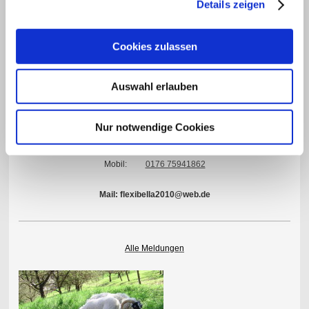
Details zeigen
74613 Öhringen
Produktion und Auslieferung
Cookies zulassen
Haller Str. 12
74613 Öhringen
Auswahl erlauben
Termine bitte nach Absprache
Nur notwendige Cookies
Telefon:
+49 7941 989111
Fax:
07941 989113
Mobil:
0176 75941862
Mail: flexibella2010@web.de
Alle Meldungen